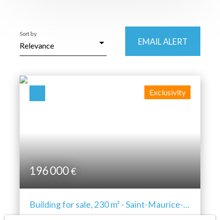
Building
Location
Sort by
Saint-Maurice-sur-Moselle (88560)
EMAIL ALERT
Relevance
Max budget (€)
Exclusivity
Min area (m²)
SEARCH
196 000
€
Building for sale, 230 m² - Saint-Maurice-
sur-Moselle 88560