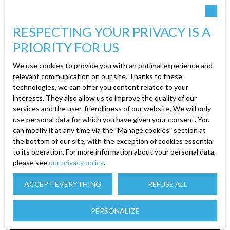
230
m²
Saint-Maurice-sur-Moselle 88560
RESPECTING YOUR PRIVACY IS A
MELANIE IMMOBILIER vous propose cette
PRIORITY FOR US
charmante ferme de 1877, composée de trois
appartements distincts. Le premier
We use cookies to provide you with an optimal experience and
relevant communication on our site. Thanks to these
appartement de 170. 53m² à rénover
technologies, we can offer you content related to your
entièrement selon vos goûts se compose d'une
interests. They also allow us to improve the quality of our
entrée, avec sous sol aménageable, d'une cuisine
services and the user-friendliness of our website. We will only
ouverte sur séjour, d'une salle à manger, d'une
use personal data for which you have given your consent. You
salle de bain et de trois chambres lumineuses.
can modify it at any time via the ″Manage cookies″ section at
Create an alert
Chauffage aux bois et convecteurs électriques.
the bottom of our site, with the exception of cookies essential
Les deux autres appartements font 36m² et se
to its operation. For more information about your personal data,
please see
compose d'une entrée commune, d'une salle de
our privacy policy
.
First name
bain, d'une cuisine, d'un séjour et d'une chambre.
ACCEPT EVERYTHING
REFUSE ALL
Chauffage par convecteurs électriques. La
maison possède un grand terrain plat et des
Last name
PERSONALIZE
combles aménageable avec possibilité de
refaire des appartements. Mélanie, agent