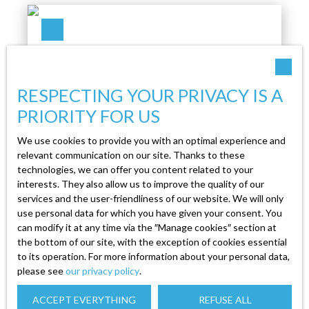
d'une cuisine équipée, d'un salon/salle à manger,
d'une salle de bain avec douche, d'un WC
indépendant. Mélanie, agent immobilier à votre
service, au 07 82 85 24 20 pour tout autre
renseignement ou visite de bien. (syndic
professionnel, gestion, location, vente et achat)
RESPECTING YOUR PRIVACY IS A
Carte professionnelle n° CPI 8801 2018 000
PRIORITY FOR US
025 865 par CCI d'EPINAL. Retrouvez tous les
Contact Us
biens disponibles sur le site de l'agence immo88.
We use cookies to provide you with an optimal experience and
com . Loyer : 450€ CC Dépôt de garantie : 840€
relevant communication on our site. Thanks to these
technologies, we can offer you content related to your
Honoraires d'agence : 222. 75€
interests. They also allow us to improve the quality of our
Apartment for rent, 4 rooms - Cornimont
services and the user-friendliness of our website. We will only
88310
4
rooms
81
m²
Cornimont 88310
use personal data for which you have given your consent. You
can modify it at any time via the ″Manage cookies″ section at
Chez MELANIE IMMOBILIER, cet
the bottom of our site, with the exception of cookies essential
appartement lumineux et spacieux au cœur de la
to its operation. For more information about your personal data,
verdure, composé de deux chambres avec salle
please see
our privacy policy
.
de bain, un WC indépendant, une grande pièce à
ACCEPT EVERYTHING
REFUSE ALL
vivre avec l'espace cuisine. Mélanie, agent