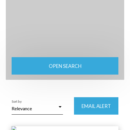
OPEN SEARCH
Type of property
Apartment
Location
Sort by
Cornimont (88310)
EMAIL ALERT
Relevance
Max rent (€/month)