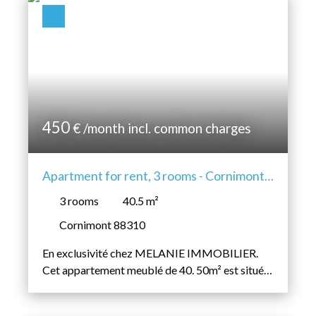
Min area (m²)
SEARCH
450
€ /month incl. common charges
Apartment for rent, 3 rooms - Cornimont
88310
3
rooms
40.5
m²
Cornimont 88310
En exclusivité chez MELANIE IMMOBILIER.
Cet appartement meublé de 40. 50m² est situé à
CORNIMONT. Un appartement au 1er étage
d'un immeuble composé: de deux chambres,