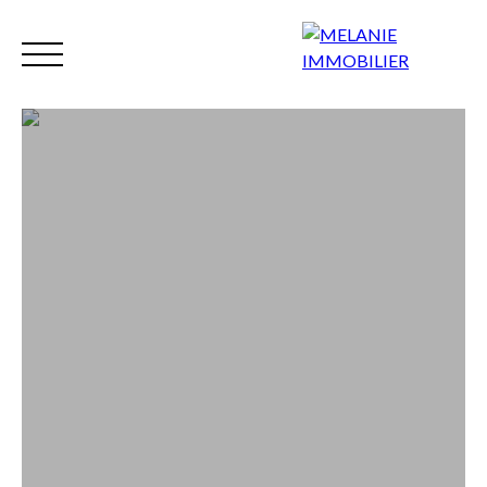
Accueil
Nos biens
Syndic
Gestion
Mettre en locati
FR
Extranet