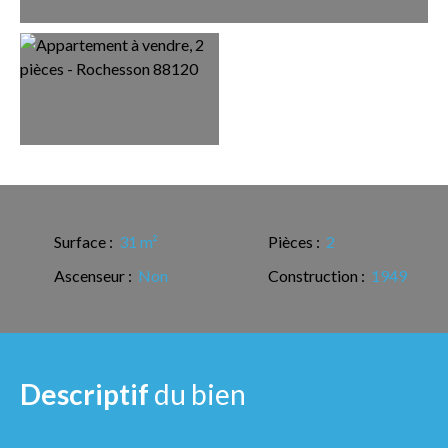
Surface
:
31
m²
Pièces
:
2
Ascenseur
:
Non
Construction
:
1949
Descriptif
du bien