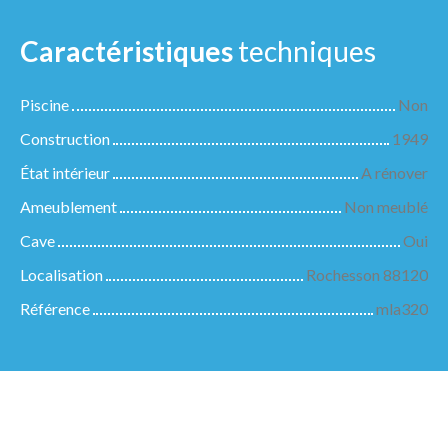
Caractéristiques
techniques
Piscine
Non
Construction
1949
État intérieur
A rénover
Ameublement
Non meublé
Cave
Oui
Localisation
Rochesson 88120
Référence
mla320