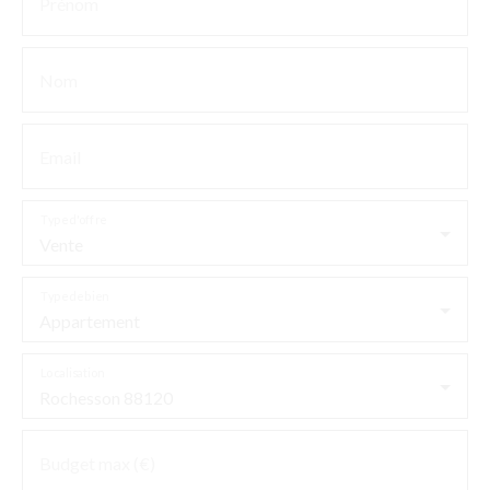
Prénom
Nom
Email
Type d'offre
Vente
Type de bien
Appartement
Localisation
Rochesson 88120
Budget max (€)