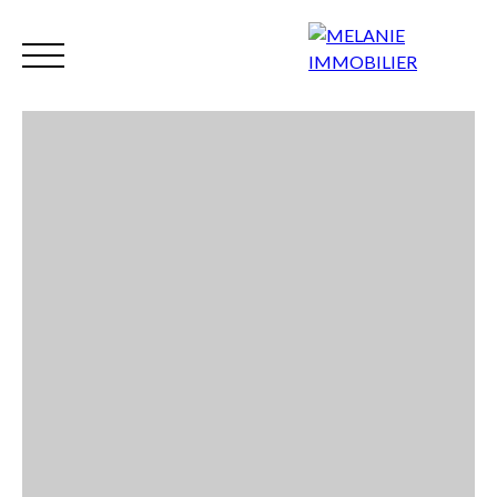
Accueil
Nos biens
Syndic
Gestion
Mettre en locati
FR
Extranet