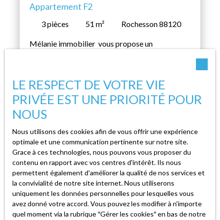
Appartement F2
service, au 07 82 85 24 20 pour tout autre
renseignement ou visite de bien. (syndic
3
pièces
51
m²
Rochesson 88120
professionnel, gestion, location, vente et achat)
Carte professionnelle n° CPI 8801 2018 000
Mélanie immobilier vous propose un
025 865 par la CCI d'EPINAL. Retrouvez tous
appartement F2 de 51 m2 situé au 1er étage
les biens disponibles sur le site de l'agence
dans une copropriété . Lot du F2 : appartement,
immo88. com. Prix : 69 000€
grenier, combles, cave, garage et jardin. Cet
LE RESPECT DE VOTRE VIE
appartement se compose d'une entrée donnant
PRIVÉE EST UNE PRIORITÉ POUR
accès à une cuisine, un WC indépendant, un
NOUS
salon/ séjour . A l'étage une chambre sur
mezzanine et une salle de bain. Mélanie
Nous utilisons des cookies afin de vous offrir une expérience
immobilier à votre service au 07 82 85 24 20
optimale et une communication pertinente sur notre site.
pour tout autre renseignements ou visite de
Grace à ces technologies, nous pouvons vous proposer du
biens. (Syndic professionnelle, gestion, location,
contenu en rapport avec vos centres d'intérêt. Ils nous
vente et achat) Carte professionnelle N° CPI
permettent également d'améliorer la qualité de nos services et
la convivialité de notre site internet. Nous utiliserons
Nous contacter
8801 2018 000 025 865 par la CCI d'EPINAL.
uniquement les données personnelles pour lesquelles vous
Retrouvez tous les biens disponibles sur le site
avez donné votre accord. Vous pouvez les modifier à n'importe
de l'agence Immo88. com. Prix : 64 000€
quel moment via la rubrique ″Gérer les cookies″ en bas de notre
Appartement F1