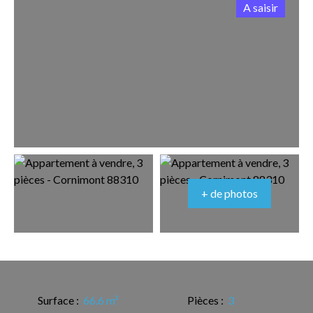
A saisir
+ de photos
Surface
:
66.6
m²
Pièces
:
3