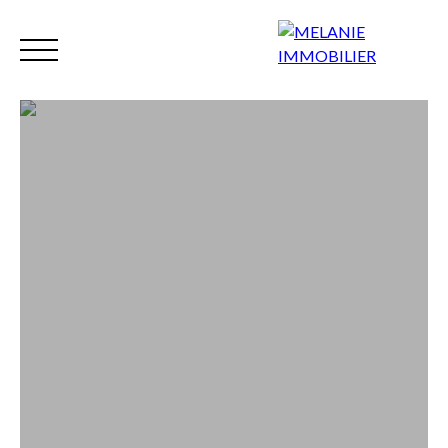
Accueil
Nos biens
Syndic
Gestion
Mettre en locati
FR
Extranet