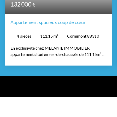
132 000
€
Appartement spacieux coup de cœur
4
pièces
111.15
m²
Cornimont 88310
En exclusivité chez MELANIE IMMOBILIER,
appartement situé en rez-de-chaussée de 111,15m²,
se compose d'une grande entrée, d'une cuisine ouverte
sur le salon, d'une salle de bain spacieuse avec
baignoire d'angle et d'une douche à l'italienne , de 2
WC, ainsi que 2 chambres. Il y a également 2 terrasses.
Le chauffage ce fait par pompe à chaleur et poêle à
pellets. L'appartement a 2/1001 pour 51€ de charges
annuelles pour la copropriété n°1, 3/1000 pour 10,28€
de charges annuelles et 360/1000 pour 727,63€ de
charges annuelles en 2024. Mélanie, agent immobilier
à votre service, au 07 82 85 24 20, pour tout autre