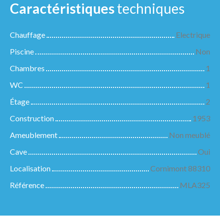
Caractéristiques
techniques
Chauffage
Electrique
Piscine
Non
Chambres
1
WC
1
Étage
2
Construction
1953
Ameublement
Non meublé
Cave
Oui
Localisation
Cornimont 88310
Référence
MLA325