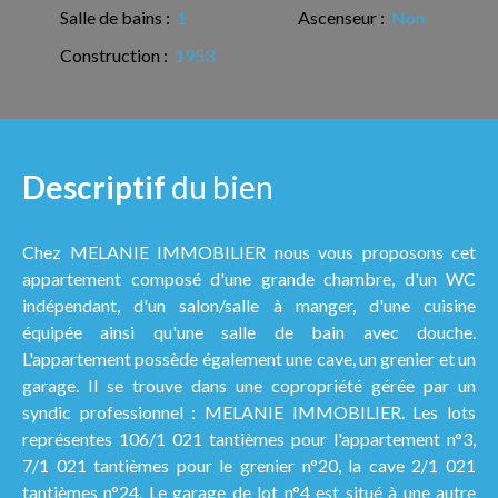
Salle de bains
:
1
Ascenseur
:
Non
Construction
:
1953
Descriptif
du bien
Chez MELANIE IMMOBILIER nous vous proposons cet
appartement composé d'une grande chambre, d'un WC
indépendant, d'un salon/salle à manger, d'une cuisine
équipée ainsi qu'une salle de bain avec douche.
L'appartement possède également une cave, un grenier et un
garage. Il se trouve dans une copropriété gérée par un
syndic professionnel : MELANIE IMMOBILIER. Les lots
représentes 106/1 021 tantièmes pour l'appartement n°3,
7/1 021 tantièmes pour le grenier n°20, la cave 2/1 021
tantièmes n°24. Le garage de lot n°4 est situé à une autre